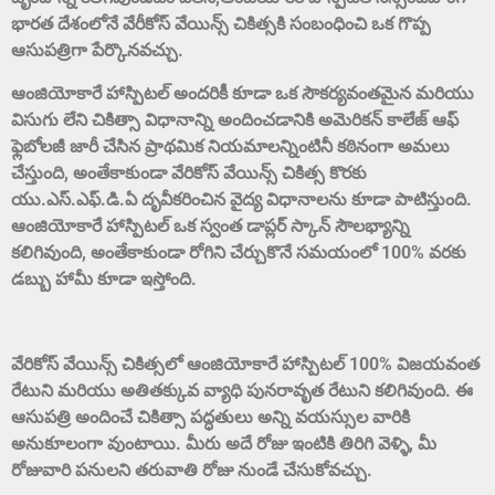
భారత దేశంలోనే వేరీకోస్ వేయిన్స్ చికిత్సకి సంబంధించి ఒక గొప్ప
ఆసుపత్రిగా పేర్కొనవచ్చు.
ఆంజియోకారే హాస్పిటల్ అందరికీ కూడా ఒక సౌకర్యవంతమైన మరియు
విసుగు లేని చికిత్సా విధానాన్ని అందించడానికి అమెరికన్ కాలేజ్ ఆఫ్
ఫ్లెబోలజీ జారీ చేసిన ప్రాథమిక నియమాలన్నింటినీ కఠినంగా అమలు
చేస్తుంది, అంతేకాకుండా వేరికోస్ వేయిన్స్ చికిత్స కొరకు
యు.ఎస్.ఎఫ్.డి.ఏ దృవీకరించిన వైద్య విధానాలను కూడా పాటిస్తుంది.
ఆంజియోకారే హాస్పిటల్ ఒక స్వంత డాప్లర్ స్కాన్ సౌలభ్యాన్ని
కలిగివుంది, అంతేకాకుండా రోగిని చేర్చుకొనే సమయంలో 100% వరకు
డబ్బు హామీ కూడా ఇస్తోంది.
వేరికోస్ వేయిన్స్ చికిత్సలో ఆంజియోకారే హాస్పిటల్ 100% విజయవంత
రేటుని మరియు అతితక్కువ వ్యాధి పునరావృత రేటుని కలిగివుంది. ఈ
ఆసుపత్రి అందించే చికిత్సా పద్ధతులు అన్ని వయస్సుల వారికి
అనుకూలంగా వుంటాయి. మీరు అదే రోజు ఇంటికి తిరిగి వెళ్ళి, మీ
రోజువారి పనులని తరువాతి రోజు నుండే చేసుకోవచ్చు.