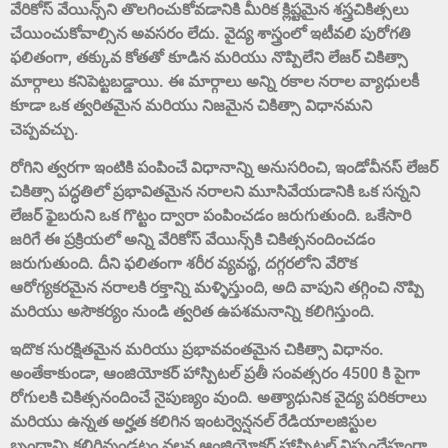
వేరికోస్ వేయిన్స్‌ని తొలగించుకోవడానికి మీరిక క్లిష్టమైన శస్త్రచికిత్సలు
చేయించుకోవాల్సిన అవసరం లేదు. వైద్య శాస్త్రంలో ఇటీవలి పురోగతి
ఫలితంగా, తక్కువ కోతతో కూడిన మరియు నొప్పిలేని లేజర్ చికిత్సా
మార్గాలు కనిపెట్టబడ్డాయి. ఈ మార్గాలు అన్ని రకాల నరాల వ్యాధులకీ
కూడా ఒక త్వరితమైన మరియు నిజమైన చికిత్సా విధానమని
చెప్పవచ్చు.
రోగిని త్వరగా ఇంటికి పంపించే విధానాన్ని అనుసరించి, ఇండోవీనస్ లేజర్
చికిత్సా పద్ధతిలో ప్రభావితమైన నరాలని మూసివేయడానికి ఒక సన్నని
లేజర్ ఫైబరుని ఒక గొట్టం ద్వారా పంపించడం జరుగుతుంది. ఒకేసారి
జరిగే ఈ ప్రక్రియలో అన్ని వేరికోస్ వేయిన్స్‌కి చికిత్సనందించడం
జరుగుతుంది. దీని ఫలితంగా శరీర వ్యవస్థ, దగ్గరలోని వేరొక
ఆరోగ్యకరమైన నరాలకి రక్తాన్ని మళ్ళిస్తుంది, అది వాపుని తగ్గించి నొప్పి
మరియు అసౌకర్యం నుండి త్వరిత ఉపశమనాన్ని కలిగిస్తుంది.
ఇదొక సురక్షితమైన మరియు ప్రభావవంతమైన చికిత్సా విధానం.
అంతేకాకుండా, ఆంజియోకర్ హాస్పిటల్ ప్రతీ సంవత్సరం 4500 కి పైగా
రోగులకి చికిత్సనందించే నైపుణ్యం వుంది. అత్యాధునిక వైద్య పరికరాలు
మరియు ఉన్నత అర్హత కలిగిన ఇంటర్వెన్షనల్ రేడియాలజిస్టుల
బృందాన్ని కలిగివుండటం వలన,ఆంజియోకర్ హాస్పిటల్ నిస్సందేహంగా