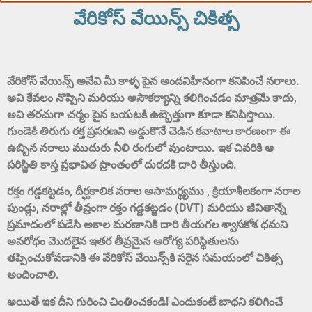
వేరికోస్ వేయిన్స్ చికిత్స
వేరికోస్ వేయిన్స్ అనేవి మీ కాళ్ళ పైన అందవిహీనంగా కనిపించే నరాలు.
అవి కేవలం నొప్పిని మరియు అసౌకర్యాన్ని కలిగించడం మాత్రమే కాదు,
అవి తరచుగా చర్మం పైన బయటకి ఉబ్బెత్తుగా కూడా కనిపిస్తాయి.
గుండెకి తిరుగు రక్త ప్రసరణని అడ్డుకొనే చెడిన కవాటాల కారణంగా ఈ
ఉబ్బిన నరాలు ముదురు నీలి రంగులో వుంటాయి. ఇక చివరికి ఆ
పరిస్థితి కాస్త ప్రభావిత ప్రాంతంలో దురదకి దారి తీస్తుంది.
రక్తం గడ్డకట్టడం, దీర్ఘకాలిక నరాల అసామర్థ్యము , క్రియాశీలకంగా నరాల
పుండ్లు, నరాల్లో తీవ్రంగా రక్తం గడ్డకట్టడం (DVT) మరియు జీవితాన్నే
ప్రమాదంలో పడేసి అకాల మరణానికి దారి తీయగల శ్వాసకోశ ధమని
అవరోధం మొదలైన ఇతర తీవ్రమైన ఆరోగ్య పరిస్థితులను
తప్పించుకోవడానికి ఈ వేరికోస్ వేయిన్స్‌కి సరైన సమయంలో చికిత్స
అందించాలి.
అయితే ఇక దీని గురించి చింతించకండి! ఎందుకంటే బాధని కలిగించే